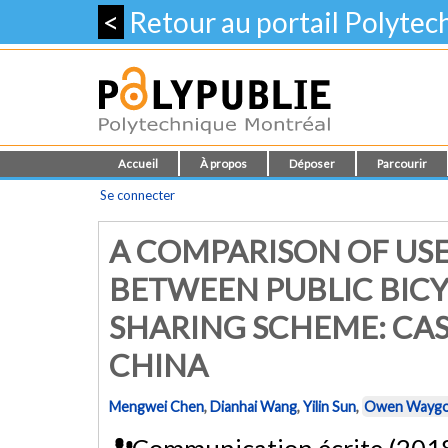
<
Retour au portail Polyte
Accueil
À propos
Déposer
Parcourir
Se connecter
A COMPARISON OF USE
BETWEEN PUBLIC BICY
SHARING SCHEME: CAS
CHINA
Mengwei Chen
,
Dianhai Wang
,
Yilin Sun
,
Owen Wayg
Communication écrite (201