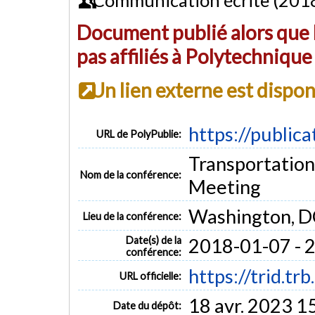
Document publié alors que l
pas affiliés à Polytechniqu
Un lien externe est dispo
https://public
URL de PolyPublie:
Transportatio
Nom de la conférence:
Meeting
Washington, D
Lieu de la conférence:
Date(s) de la
2018-01-07 - 
conférence:
https://trid.t
URL officielle:
18 avr. 2023 1
Date du dépôt: