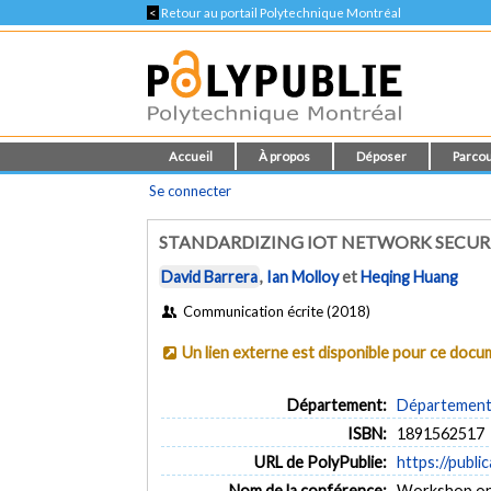
<
Retour au portail Polytechnique Montréal
Accueil
À propos
Déposer
Parcou
Se connecter
STANDARDIZING IOT NETWORK SECUR
David Barrera
,
Ian Molloy
et
Heqing Huang
Communication écrite (2018)
Un lien externe est disponible pour ce doc
Département:
Département d
ISBN:
1891562517
URL de PolyPublie:
https://publi
Nom de la conférence:
Workshop on 