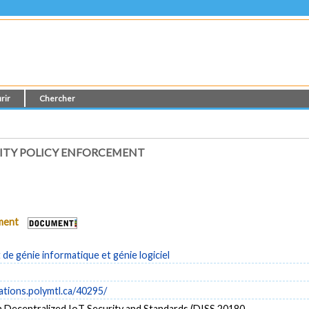
rir
Chercher
ITY POLICY ENFORCEMENT
ument
e génie informatique et génie logiciel
cations.polymtl.ca/40295/
Decentralized IoT Security and Standards (DISS 20180