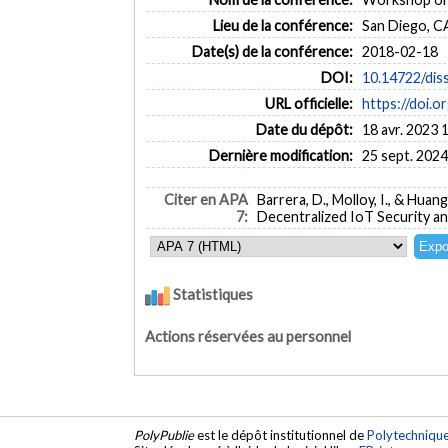
Lieu de la conférence:
San Diego, C
Date(s) de la conférence:
2018-02-18
DOI:
10.14722/dis
URL officielle:
https://doi.o
Date du dépôt:
18 avr. 2023 
Dernière modification:
25 sept. 2024
Citer en APA
Barrera, D., Molloy, I., & Huang
7:
Decentralized IoT Security an
Statistiques
Actions réservées au personnel
PolyPublie
est le dépôt institutionnel de
Polytechniqu