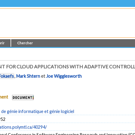
rir
Chercher
 FOR CLOUD APPLICATIONS WITH ADAPTIVE CONTROLL
Fokaefs
,
Mark Shtern
et
Joe Wigglesworth
ument
e génie informatique et génie logiciel
952
cations.polymtl.ca/40294/
ional Conference in Software Engineering Research and Innovation 