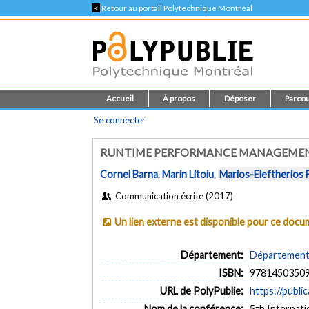
<
Retour au portail Polytechnique Montréal
Accueil
À propos
Déposer
Parcou
Se connecter
RUNTIME PERFORMANCE MANAGEMENT
Cornel Barna
,
Marin Litoiu
,
Marios-Eleftherios 
Communication écrite (2017)
Un lien externe est disponible pour ce doc
Département:
Département d
ISBN:
9781450350
URL de PolyPublie:
https://publi
Nom de la conférence:
5th Internat