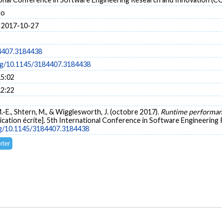
co
 2017-10-27
4407.3184438
org/10.1145/3184407.3184438
15:02
12:22
 M.-E., Shtern, M., & Wigglesworth, J. (octobre 2017).
Runtime performanc
ation écrite]. 5th International Conference in Software Engineerin
org/10.1145/3184407.3184438