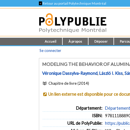
<
Retour au portail Polytechnique Montréal
Accueil
À propos
Déposer
Parcou
Se connecter
MODELING THE BEHAVIOR OF ALUMIN
Véronique Dassylva-Raymond
,
László I. Kiss
,
Sá
Chapitre de livre (2014)
Un lien externe est disponible pour ce doc
Département:
Département 
ISBN:
9781118889
URL de PolyPublie:
https://publi