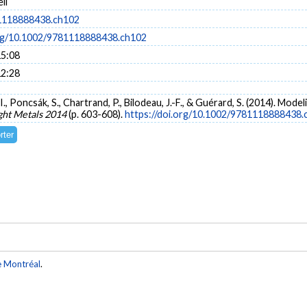
ll
1118888438.ch102
org/10.1002/9781118888438.ch102
15:08
12:28
I., Poncsák, S., Chartrand, P., Bilodeau, J.-F., & Guérard, S. (2014). Mod
ght Metals 2014
(p. 603-608).
https://doi.org/10.1002/9781118888438.
e Montréal
.