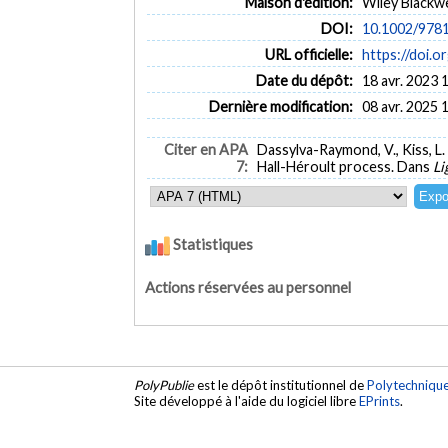
Maison d'édition:
Wiley Blackwe
DOI:
10.1002/978
URL officielle:
https://doi.
Date du dépôt:
18 avr. 2023 
Dernière modification:
08 avr. 2025 
Citer en APA
Dassylva-Raymond, V., Kiss, L. 
7:
Hall-Héroult process. Dans
Li
Statistiques
Actions réservées au personnel
PolyPublie
est le dépôt institutionnel de
Polytechniqu
Site développé à l'aide du logiciel libre
EPrints
.