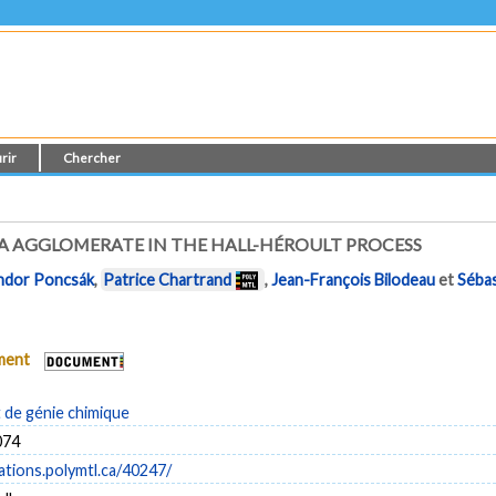
rir
Chercher
A AGGLOMERATE IN THE HALL-HÉROULT PROCESS
ndor Poncsák
,
Patrice Chartrand
,
Jean-François Bilodeau
et
Séba
ument
de génie chimique
074
cations.polymtl.ca/40247/