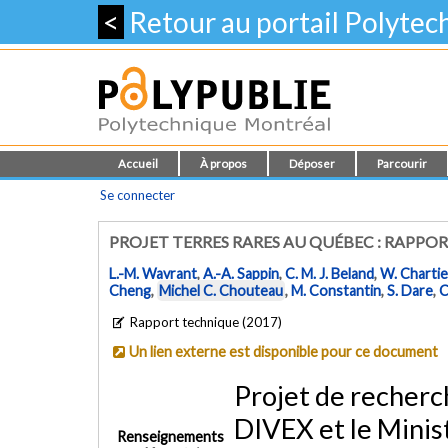
<
Retour au portail Polyte
Accueil
À propos
Déposer
Parcourir
Se connecter
PROJET TERRES RARES AU QUÉBEC : RAPPOR
L.-M. Wavrant
,
A.-A. Sappin
,
C. M. J. Beland
,
W. Charti
Cheng
,
Michel C. Chouteau
,
M. Constantin
,
S. Dare
,
C
Rapport technique (2017)
Un lien externe est disponible pour ce document
Projet de recherc
DIVEX et le Minis
Renseignements