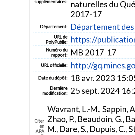
supplémentaires:
naturelles du Qu
2017-17
Département des g
Département:
URL de
https://publicati
PolyPublie:
Numéro du
MB 2017-17
rapport:
http://gq.mines.
URL officielle:
18 avr. 2023 15:0
Date du dépôt:
Dernière
25 sept. 2024 16
modification:
Wavrant, L.-M., Sappin, A.
Zhao, P., Beaudoin, G., Ba
Citer
en
M., Dare, S., Dupuis, C., 
APA