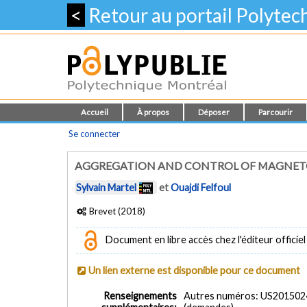
<
Retour au portail Polyte
Accueil
À propos
Déposer
Parcourir
Se connecter
AGGREGATION AND CONTROL OF MAGNETO
Sylvain Martel
et
Ouajdi Felfoul
Brevet (2018)
Document en libre accès chez l'éditeur officiel
Un lien externe est disponible pour ce document
Renseignements
Autres numéros: US20150