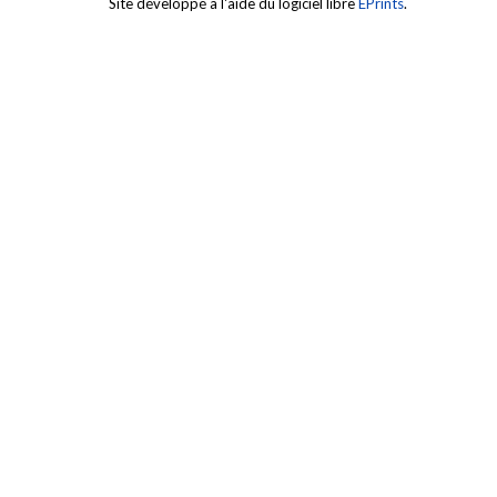
Site développé à l'aide du logiciel libre
EPrints
.