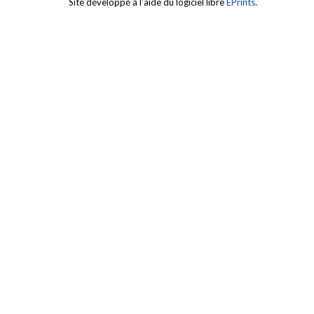
Site développé à l'aide du logiciel libre
EPrints
.