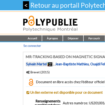
<
Retour au portail Polyte
Accueil
À propos
Déposer
Parcourir
Se connecter
MR-TRACKING BASED ON MAGNETIC SIGNAT
Sylvain Martel
,
Jean-Baptiste Mathieu
,
Ouajdi Fel
Brevet (2015)
Document en libre accès chez l'éditeur officiel
Un lien externe est disponible pour ce document
Renseignements
Autres numéros: US20100