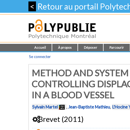
<
Retour au portail Polyte
Accueil
À propos
Déposer
Parcourir
Se connecter
METHOD AND SYSTEM 
CONTROLLING DISPLA
IN A BLOOD VESSEL
Sylvain Martel
,
Jean-Baptiste Mathieu
,
L'Hocine 
Brevet (2011)