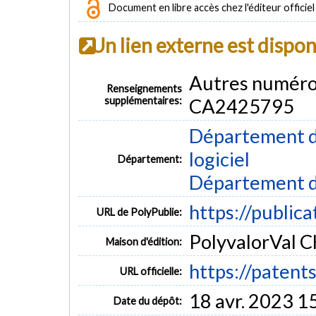
Document en libre accès chez l'éditeur officiel
Un lien externe est dispo
Autres numér
Renseignements
supplémentaires:
CA2425795
Département de
logiciel
Département:
Département d
https://public
URL de PolyPublie:
PolyvalorVal
Maison d'édition:
https://paten
URL officielle:
18 avr. 2023 1
Date du dépôt: