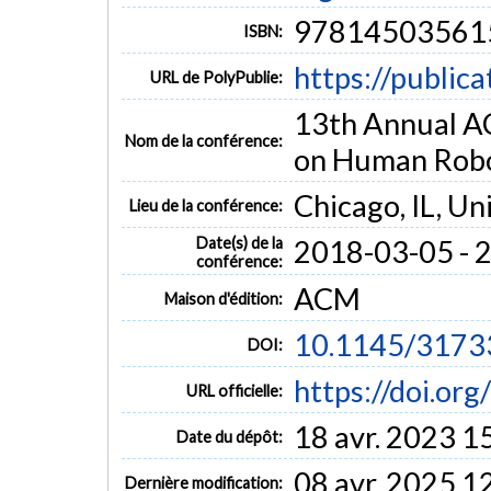
97814503561
ISBN:
https://public
URL de PolyPublie:
13th Annual A
Nom de la conférence:
on Human Robo
Chicago, IL, Un
Lieu de la conférence:
Date(s) de la
2018-03-05 - 
conférence:
ACM
Maison d'édition:
10.1145/3173
DOI:
https://doi.o
URL officielle:
18 avr. 2023 1
Date du dépôt:
08 avr. 2025 1
Dernière modification: