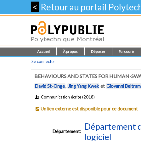
<
Retour au portail Polyte
Accueil
À propos
Déposer
Parcourir
Se connecter
BEHAVIOURS AND STATES FOR HUMAN-SWA
David St-Onge
,
Jing Yang Kwek
et
Giovanni Beltra
Communication écrite (2018)
Un lien externe est disponible pour ce document
Département de
Département:
logiciel