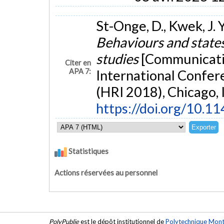
St-Onge, D., Kwek, J. 
Behaviours and state
studies
[Communicati
Citer en
APA 7:
International Confer
(HRI 2018), Chicago, I
https://doi.org/10.
Statistiques
Actions réservées au personnel
PolyPublie
est le dépôt institutionnel de
Polytechnique Mont