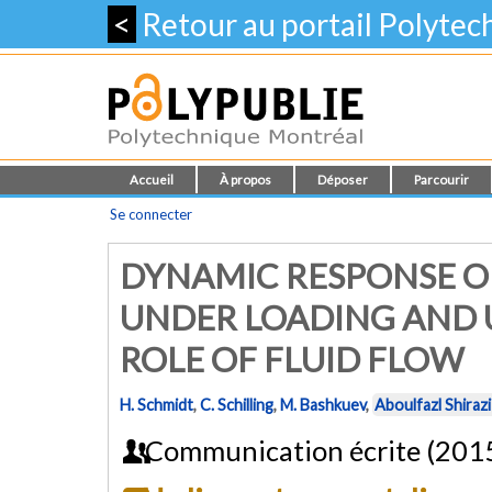
<
Retour au portail Polyte
Accueil
À propos
Déposer
Parcourir
Se connecter
DYNAMIC RESPONSE O
UNDER LOADING AND 
ROLE OF FLUID FLOW
H. Schmidt
,
C. Schilling
,
M. Bashkuev
,
Aboulfazl Shiraz
Communication écrite (201