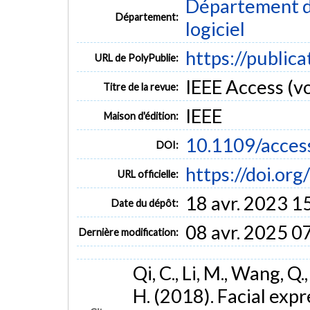
Département de
Département:
logiciel
https://public
URL de PolyPublie:
IEEE Access (vo
Titre de la revue:
IEEE
Maison d'édition:
10.1109/acces
DOI:
https://doi.or
URL officielle:
18 avr. 2023 1
Date du dépôt:
08 avr. 2025 0
Dernière modification:
Qi, C., Li, M., Wang, Q.
H. (2018). Facial exp