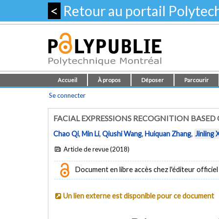
<
Retour au portail Polyte
Accueil
À propos
Déposer
Parcourir
Se connecter
FACIAL EXPRESSIONS RECOGNITION BASE
Chao Qi
,
Min Li
,
Qiushi Wang
,
Huiquan Zhang
,
Jinling 
Article de revue (2018)
Document en libre accès chez l'éditeur officiel
Un lien externe est disponible pour ce document