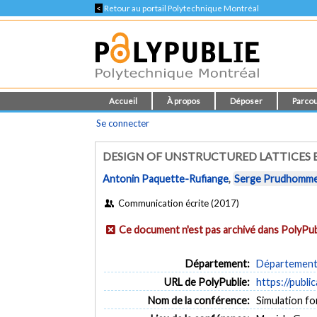
<
Retour au portail Polytechnique Montréal
Accueil
À propos
Déposer
Parcou
Se connecter
DESIGN OF UNSTRUCTURED LATTICES 
Antonin Paquette-Rufiange
,
Serge Prudhomm
Communication écrite (2017)
Ce document n'est pas archivé dans PolyPub
Département:
Département 
URL de PolyPublie:
https://publi
Nom de la conférence:
Simulation fo