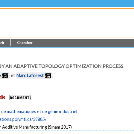
rir
Chercher
BY AN ADAPTIVE TOPOLOGY OPTIMIZATION PROCESS
e
et
Marc Laforest
lie
de mathématiques et de génie industriel
cations.polymtl.ca/39885/
r Additive Manufacturing (Sinam 2017)