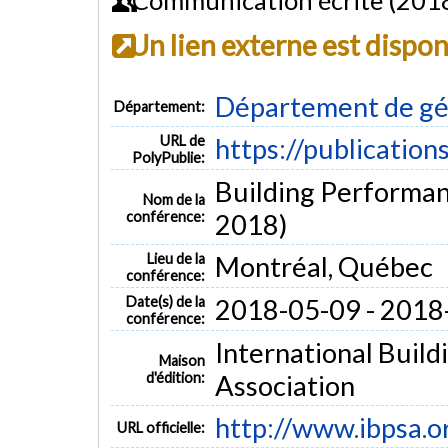
Un lien externe est dispo
Département de gé
Département:
URL de
https://publication
PolyPublie:
Building Performan
Nom de la
conférence:
2018)
Lieu de la
Montréal, Québec
conférence:
Date(s) de la
2018-05-09 - 2018
conférence:
International Buil
Maison
d'édition:
Association
http://www.ibpsa.o
URL officielle: