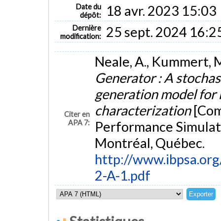
Date du
18 avr. 2023 15:03
dépôt:
Dernière
25 sept. 2024 16:2
modification:
Neale, A., Kummert, M
Generator : A stochas
generation model for r
characterization
[Com
Citer en
APA 7:
Performance Simulat
Montréal, Québec.
http://www.ibpsa.or
2-A-1.pdf