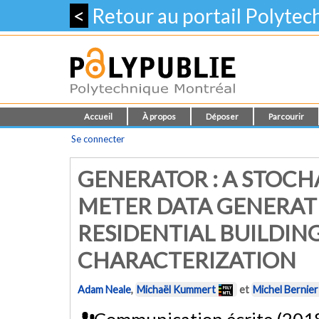
<
Retour au portail Polyte
Accueil
À propos
Déposer
Parcourir
Se connecter
GENERATOR : A STOCH
METER DATA GENERAT
RESIDENTIAL BUILDIN
CHARACTERIZATION
Adam Neale
,
Michaël Kummert
et
Michel Bernier
Communication écrite (201