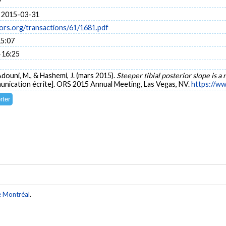
V
 2015-03-31
ors.org/transactions/61/1681.pdf
15:07
 16:25
Adouni, M., & Hashemi, J. (mars 2015).
Steeper tibial posterior slope is a 
nication écrite]. ORS 2015 Annual Meeting, Las Vegas, NV.
https://ww
e Montréal
.