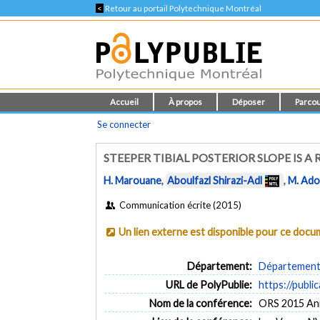
<
Retour au portail Polytechnique Montréal
Accueil
À propos
Déposer
Parcou
Se connecter
STEEPER TIBIAL POSTERIOR SLOPE IS A
H. Marouane
,
Aboulfazl Shirazi-Adl
,
M. Ado
Communication écrite (2015)
Un lien externe est disponible pour ce doc
Département:
Département 
URL de PolyPublie:
https://publi
Nom de la conférence:
ORS 2015 An