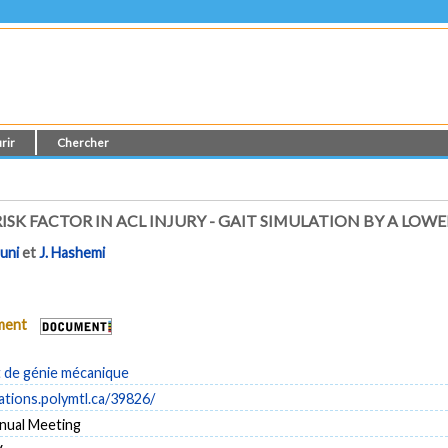
rir
Chercher
 RISK FACTOR IN ACL INJURY - GAIT SIMULATION BY A LO
uni
et
J. Hashemi
ument
de génie mécanique
cations.polymtl.ca/39826/
nual Meeting