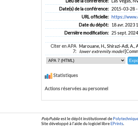
Lieu de la conférence:
Las Vegas, N
Date(s) de la conférence:
2015-03-28 -
URL officielle:
https://www.
Date du dépôt:
18 avr. 2023 
Dernière modification:
25 sept. 2024
Citer en APA
Marouane, H., Shirazi-Adl, A., 
7:
lower extremity model
[Commu
Statistiques
Actions réservées au personnel
PolyPublie
est le dépôt institutionnel de
Polytechniqu
Site développé à l'aide du logiciel libre
EPrints
.