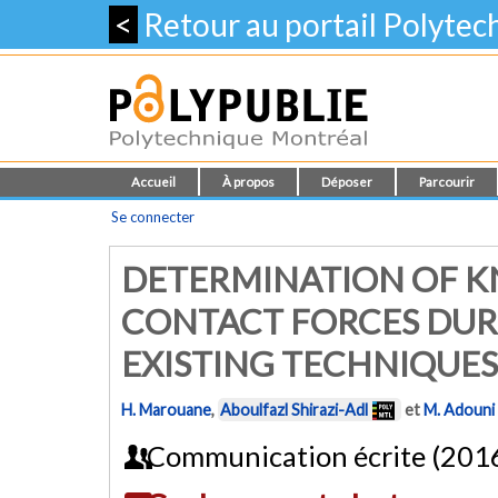
<
Retour au portail Polyte
Accueil
À propos
Déposer
Parcourir
Se connecter
DETERMINATION OF K
CONTACT FORCES DURI
EXISTING TECHNIQUES
H. Marouane
,
Aboulfazl Shirazi-Adl
et
M. Adouni
Communication écrite (201