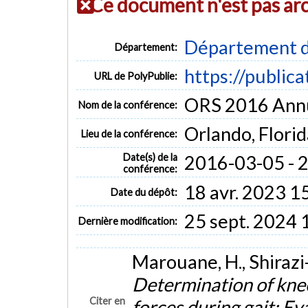
Ce document n'est pas ar
Département d
Département:
https://public
URL de PolyPublie:
ORS 2016 Ann
Nom de la conférence:
Orlando, Florid
Lieu de la conférence:
Date(s) de la
2016-03-05 - 
conférence:
18 avr. 2023 1
Date du dépôt:
25 sept. 2024 
Dernière modification:
Marouane, H., Shirazi-
Determination of kne
Citer en
forces during gait: Ev