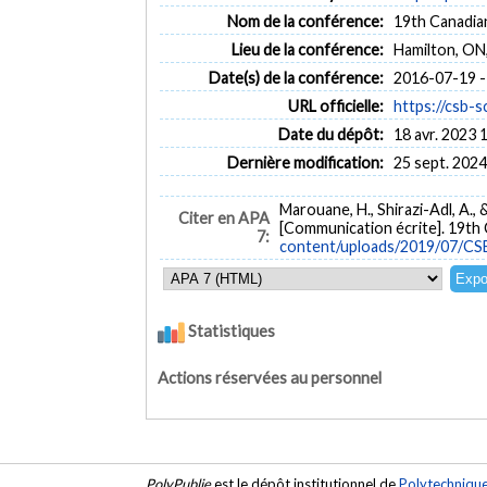
Nom de la conférence:
19th Canadia
Lieu de la conférence:
Hamilton, ON
Date(s) de la conférence:
2016-07-19 -
URL officielle:
https://csb-
Date du dépôt:
18 avr. 2023 
Dernière modification:
25 sept. 2024
Marouane, H., Shirazi-Adl, A., &
Citer en APA
[Communication écrite]. 19th
7:
content/uploads/2019/07/CS
Statistiques
Actions réservées au personnel
PolyPublie
est le dépôt institutionnel de
Polytechniqu