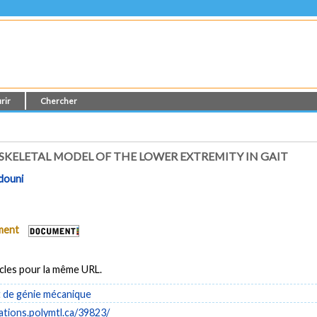
rir
Chercher
KELETAL MODEL OF THE LOWER EXTREMITY IN GAIT
douni
ument
icles pour la même URL.
de génie mécanique
cations.polymtl.ca/39823/