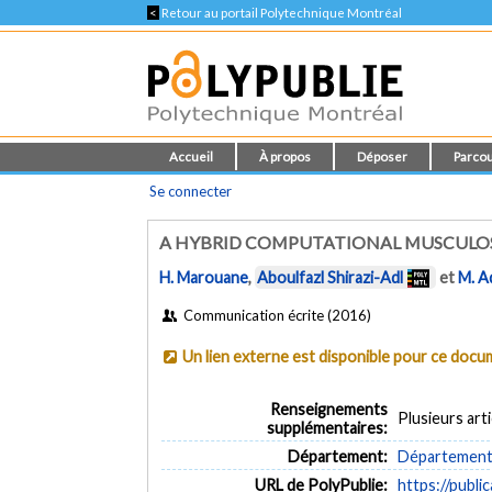
<
Retour au portail Polytechnique Montréal
Accueil
À propos
Déposer
Parcou
Se connecter
A HYBRID COMPUTATIONAL MUSCULOS
H. Marouane
,
Aboulfazl Shirazi-Adl
et
M. A
Communication écrite (2016)
Un lien externe est disponible pour ce doc
Renseignements
Plusieurs art
supplémentaires:
Département:
Département 
URL de PolyPublie:
https://publi