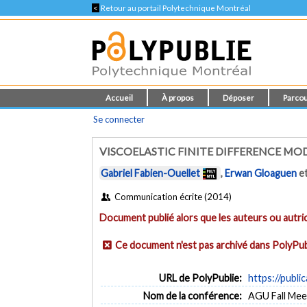
<
Retour au portail Polytechnique Montréal
Accueil
À propos
Déposer
Parcou
Se connecter
VISCOELASTIC FINITE DIFFERENCE MO
Gabriel Fabien-Ouellet
,
Erwan Gloaguen
e
Communication écrite (2014)
Document publié alors que les auteurs ou autric
Ce document n'est pas archivé dans PolyPub
URL de PolyPublie:
https://publi
Nom de la conférence:
AGU Fall Mee