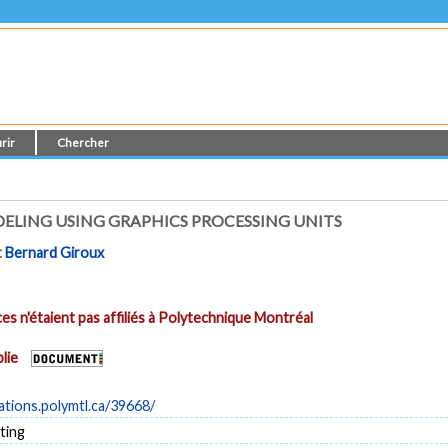
rir
Chercher
DELING USING GRAPHICS PROCESSING UNITS
t
Bernard Giroux
es n'étaient pas affiliés à Polytechnique Montréal
lie
cations.polymtl.ca/39668/
ting