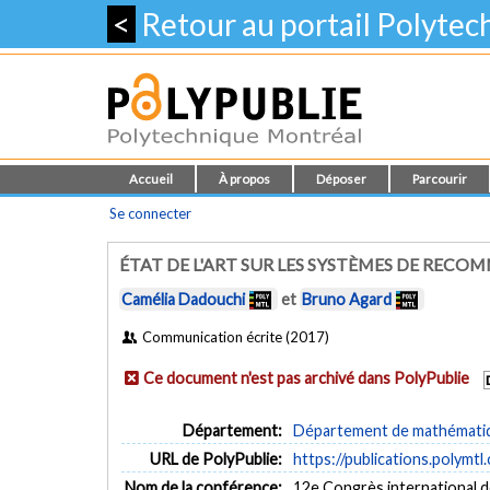
<
Retour au portail Polyte
Accueil
À propos
Déposer
Parcourir
Se connecter
ÉTAT DE L'ART SUR LES SYSTÈMES DE REC
Camélia Dadouchi
et
Bruno Agard
Communication écrite (2017)
Ce document n'est pas archivé dans PolyPublie
Département:
Département de mathématiqu
URL de PolyPublie:
https://publications.polymtl
Nom de la conférence:
12e Congrès international de