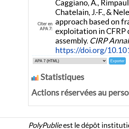
Caggiano, A., Rimpault, 
Chatelain, J.-F., & Ne
approach based on frac
Citer en
APA 7:
exploitation in CFRP 
assembly.
CIRP Annal
https://doi.org/10.10
Statistiques
Actions réservées au pers
PolyPublie
est le dépôt institut