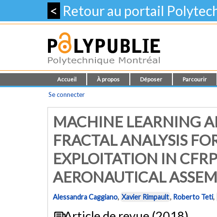
<
Retour au portail Polyte
Accueil
À propos
Déposer
Parcourir
Se connecter
MACHINE LEARNING A
FRACTAL ANALYSIS FOR
EXPLOITATION IN CFR
AERONAUTICAL ASSEM
Alessandra Caggiano
,
Xavier Rimpault
,
Roberto Teti
,
Article de revue (2018)