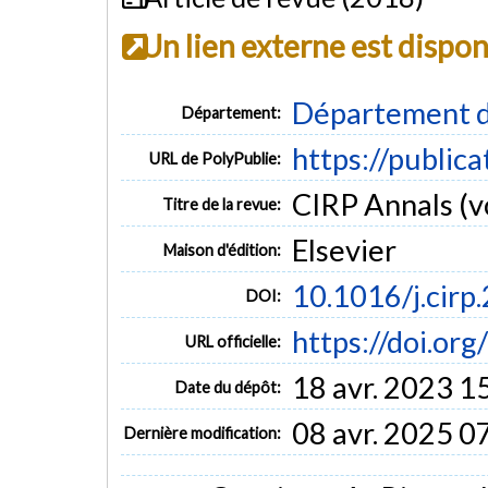
Un lien externe est dispo
Département d
Département:
https://public
URL de PolyPublie:
CIRP Annals (vo
Titre de la revue:
Elsevier
Maison d'édition:
10.1016/j.cirp
DOI:
https://doi.or
URL officielle:
18 avr. 2023 1
Date du dépôt:
08 avr. 2025 0
Dernière modification: