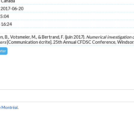
 Canada
 2017-06-20
15:04
 16:24
en, B., Votsmeier, M., & Bertrand, F. (juin 2017).
Numerical investigation o
ters
[Communication écrite]. 25th Annual CFDSC Conference, Windsor
e Montréal
.