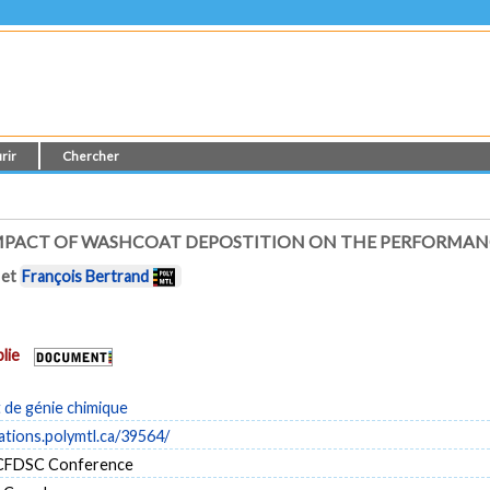
rir
Chercher
MPACT OF WASHCOAT DEPOSTITION ON THE PERFORMANC
et
François Bertrand
lie
de génie chimique
cations.polymtl.ca/39564/
 CFDSC Conference