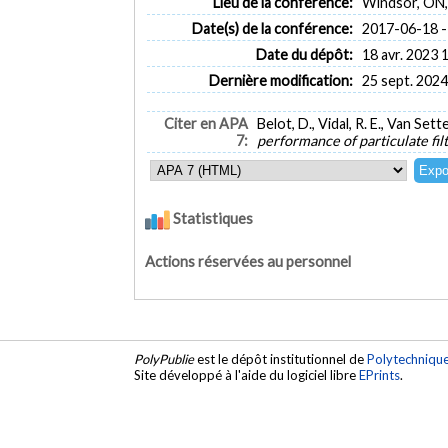
Lieu de la conférence:
Windsor, ON,
Date(s) de la conférence:
2017-06-18 -
Date du dépôt:
18 avr. 2023 
Dernière modification:
25 sept. 2024
Citer en APA
Belot, D., Vidal, R. E., Van Sett
7:
performance of particulate fil
Statistiques
Actions réservées au personnel
PolyPublie
est le dépôt institutionnel de
Polytechniqu
Site développé à l'aide du logiciel libre
EPrints
.