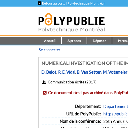
<
Retour au portail Polytechnique Montréal
Accueil
À propos
Déposer
Parcou
Se connecter
NUMERICAL INVESTIGATION OF THE I
D. Belot
,
R. E. Vidal
,
B. Van Setten
,
M. Votsmeier
Communication écrite (2017)
Ce document n'est pas archivé dans PolyPub
Département:
Département 
URL de PolyPublie:
https://publi
Nom de la conférence:
25th Annual