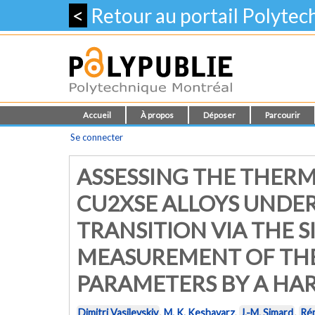
<
Retour au portail Polyte
Accueil
À propos
Déposer
Parcourir
Se connecter
ASSESSING THE THER
CU2XSE ALLOYS UNDE
TRANSITION VIA THE 
MEASUREMENT OF TH
PARAMETERS BY A HA
Dimitri Vasilevskiy
,
M. K. Keshavarz
,
J.-M. Simard
,
Ré