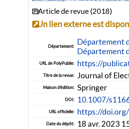
Article de revue (2018)
Un lien externe est dispo
Département d
Département:
Département d
https://public
URL de PolyPublie:
Journal of Elec
Titre de la revue:
Springer
Maison d'édition:
10.1007/s116
DOI:
https://doi.o
URL officielle:
18 avr. 2023 1
Date du dépôt: