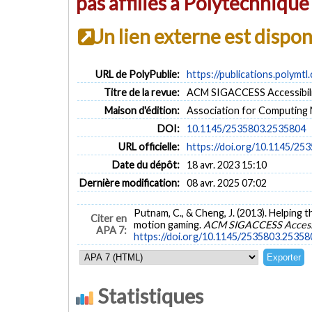
pas affiliés à Polytechniqu
Un lien externe est dispo
URL de PolyPublie:
https://publications.polymtl
Titre de la revue:
ACM SIGACCESS Accessibili
Maison d'édition:
Association for Computing
DOI:
10.1145/2535803.2535804
URL officielle:
https://doi.org/10.1145/25
Date du dépôt:
18 avr. 2023 15:10
Dernière modification:
08 avr. 2025 07:02
Putnam, C., & Cheng, J. (2013). Helping
Citer en
motion gaming.
ACM SIGACCESS Accessi
APA 7:
https://doi.org/10.1145/2535803.25358
Statistiques