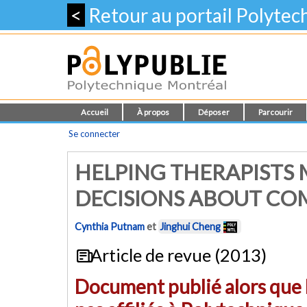
<
Retour au portail Polyte
Accueil
À propos
Déposer
Parcourir
Se connecter
HELPING THERAPISTS
DECISIONS ABOUT C
Cynthia Putnam
et
Jinghui Cheng
Article de revue (2013)
Document publié alors que l