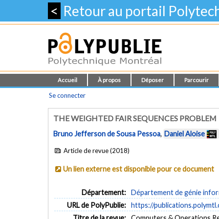
<
Retour au portail Polyte
Accueil
À propos
Déposer
Parcourir
Se connecter
THE WEIGHTED FAIR SEQUENCES PROBLEM
Bruno Jefferson de Sousa Pessoa
,
Daniel Aloise
Article de revue (2018)
Un lien externe est disponible pour ce document
Département:
Département de génie inform
URL de PolyPublie:
https://publications.polymtl
Titre de la revue:
Computers & Operations Res