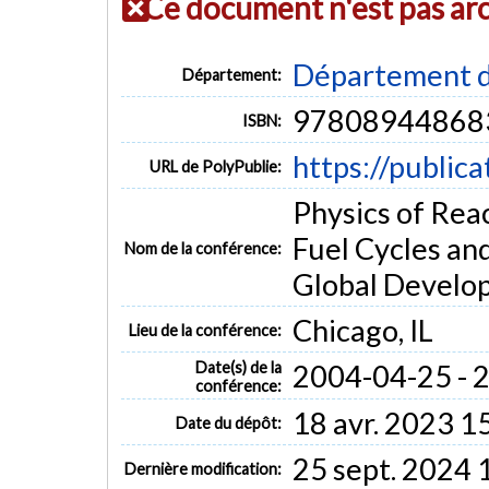
Ce document n'est pas ar
Département d
Département:
97808944868
ISBN:
https://public
URL de PolyPublie:
Physics of Rea
Fuel Cycles an
Nom de la conférence:
Global Devel
Chicago, IL
Lieu de la conférence:
Date(s) de la
2004-04-25 - 
conférence:
18 avr. 2023 1
Date du dépôt:
25 sept. 2024 
Dernière modification: