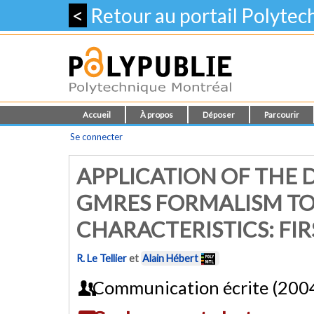
<
Retour au portail Polyte
Accueil
À propos
Déposer
Parcourir
Se connecter
APPLICATION OF THE
GMRES FORMALISM TO
CHARACTERISTICS: FIR
R. Le Tellier
et
Alain Hébert
Communication écrite (200