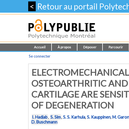
<
Retour au portail Polyte
Accueil
À propos
Déposer
Parcourir
Se connecter
ELECTROMECHANICAL
OSTEOARTHRITIC AND
CARTILAGE ARE SENSI
OF DEGENERATION
I. Hadjab
,
S. Sim
,
S. S. Karhula
,
S. Kauppinen
,
M. Garo
D. Buschmann