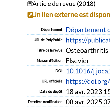
Article de revue (2018)
Un lien externe est dispo
Département d
Département:
https://public
URL de PolyPublie:
Osteoarthritis 
Titre de la revue:
Elsevier
Maison d'édition:
10.1016/j.joca
DOI:
https://doi.or
URL officielle:
18 avr. 2023 1
Date du dépôt:
08 avr. 2025 0
Dernière modification: