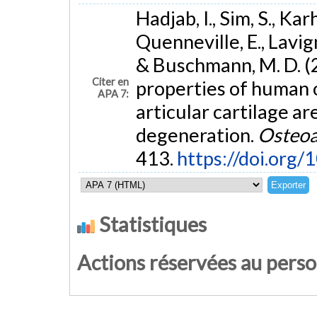
Hadjab, I., Sim, S., Kar
Quenneville, E., Lavigne
& Buschmann, M. D. (
Citer en
properties of human 
APA 7:
articular cartilage ar
degeneration.
Osteoar
413.
https://doi.org/
Statistiques
Actions réservées au pers