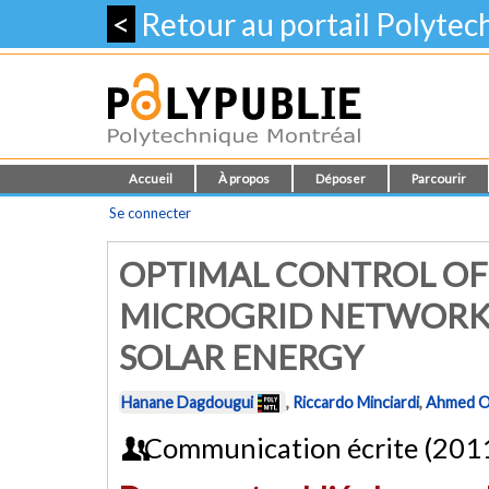
<
Retour au portail Polyte
Accueil
À propos
Déposer
Parcourir
Se connecter
OPTIMAL CONTROL OF
MICROGRID NETWORK 
SOLAR ENERGY
Hanane Dagdougui
,
Riccardo Minciardi
,
Ahmed 
Communication écrite (201