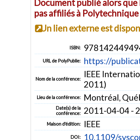
Document publié alors que l
pas affiliés à Polytechniqu
Un lien externe est dispo
97814244949
ISBN:
https://public
URL de PolyPublie:
IEEE Internati
Nom de la conférence:
2011)
Montréal, Qué
Lieu de la conférence:
Date(s) de la
2011-04-04 - 
conférence:
IEEE
Maison d'édition:
10.1109/sysc
DOI: