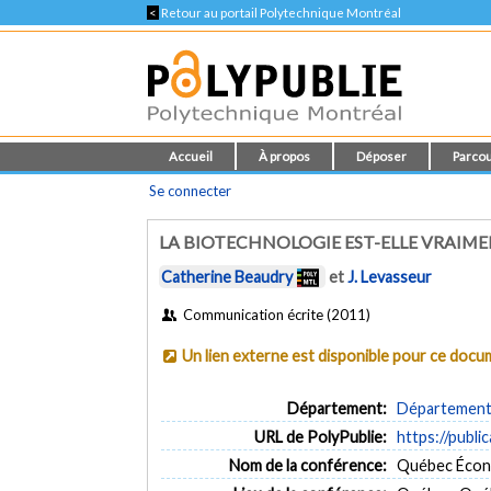
<
Retour au portail Polytechnique Montréal
Accueil
À propos
Déposer
Parcou
Se connecter
LA BIOTECHNOLOGIE EST-ELLE VRAIME
Catherine Beaudry
et
J. Levasseur
Communication écrite (2011)
Un lien externe est disponible pour ce doc
Département:
Département 
URL de PolyPublie:
https://publi
Nom de la conférence:
Québec Écon