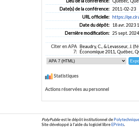
Lieu de la conférence:
Québec, Qué
Date(s) de la conférence:
2011-02-23
URL officielle:
https://qe.cir
Date du dépôt:
18 avr. 2023 
Dernière modification:
25 sept. 2024
Citer en APA
Beaudry, C., & Levasseur, J. (f
7:
Économique 2011, Québec, Q
Statistiques
Actions réservées au personnel
PolyPublie
est le dépôt institutionnel de
Polytechniqu
Site développé à l'aide du logiciel libre
EPrints
.