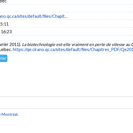
bec
ano.qc.ca/sites/default/files/Chapit...
15:11
 16:23
évrier 2011).
La biotechnologie est-elle vraiment en perte de vitesse a
uébec.
https://qe.cirano.qc.ca/sites/default/files/Chapitres_PDF/Qe2
e Montréal
.