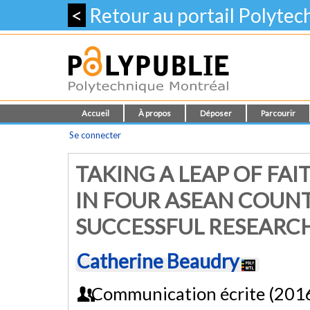
<
Retour au portail Polyte
Accueil
À propos
Déposer
Parcourir
Se connecter
TAKING A LEAP OF FA
IN FOUR ASEAN COUN
SUCCESSFUL RESEARC
Catherine Beaudry
Communication écrite (201