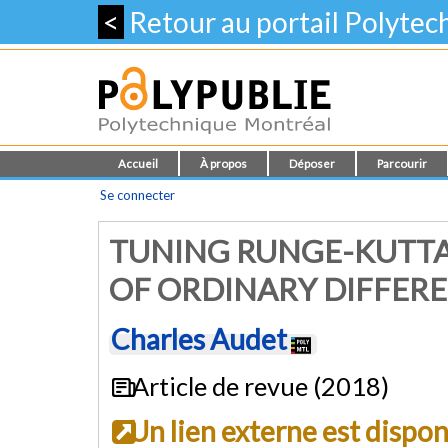
<
Retour au portail Polyte
Accueil
À propos
Déposer
Parcourir
Se connecter
TUNING RUNGE-KUTTA
OF ORDINARY DIFFER
Charles Audet
Article de revue (2018)
Un lien externe est dispo