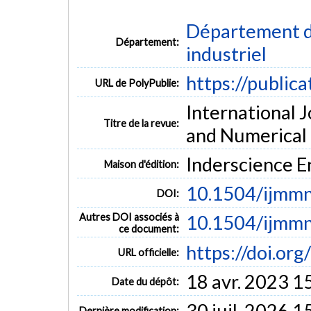
Département d
Département:
industriel
https://public
URL de PolyPublie:
International 
Titre de la revue:
and Numerical O
Inderscience E
Maison d'édition:
10.1504/ijmm
DOI:
Autres DOI associés à
10.1504/ijmm
ce document:
https://doi.o
URL officielle:
18 avr. 2023 1
Date du dépôt:
30 juil. 2026 1
Dernière modification: