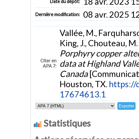
18 avr. 2023 1
Date du dépôt:
08 avr. 2025 1
Dernière modification:
Vallée, M., Farquharson
King, J., Chouteau, M.
Porphyry copper alte
Citer en
data at Highland Vall
APA 7:
Canada
[Communicati
Houston, TX.
https:/
17674613.1
Statistiques