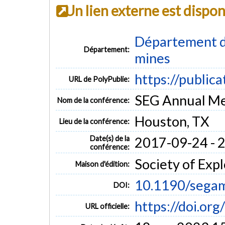
Un lien externe est dispo
Département de
Département:
mines
https://public
URL de PolyPublie:
SEG Annual Me
Nom de la conférence:
Houston, TX
Lieu de la conférence:
Date(s) de la
2017-09-24 - 
conférence:
Society of Exp
Maison d'édition:
10.1190/sega
DOI:
https://doi.o
URL officielle: