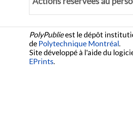
Actions réservées au pers
PolyPublie
est le dépôt institut
de
Polytechnique Montréal
.
Site développé à l'aide du logicie
EPrints
.