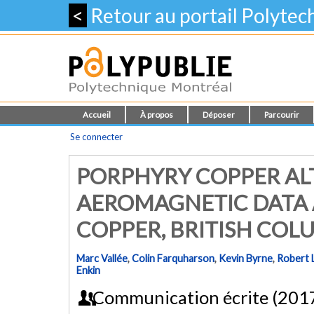
<
Retour au portail Polyte
Accueil
À propos
Déposer
Parcourir
Se connecter
PORPHYRY COPPER AL
AEROMAGNETIC DATA 
COPPER, BRITISH COL
Marc Vallée
,
Colin Farquharson
,
Kevin Byrne
,
Robert 
Enkin
Communication écrite (201