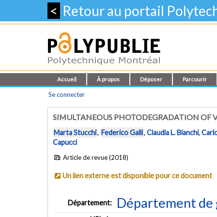
<
Retour au portail Polyte
Accueil
À propos
Déposer
Parcourir
Se connecter
SIMULTANEOUS PHOTODEGRADATION OF V
Marta Stucchi
,
Federico Galli
,
Claudia L. Bianchi
,
Carlo
Capucci
Article de revue (2018)
Un lien externe est disponible pour ce document
Département de 
Département: