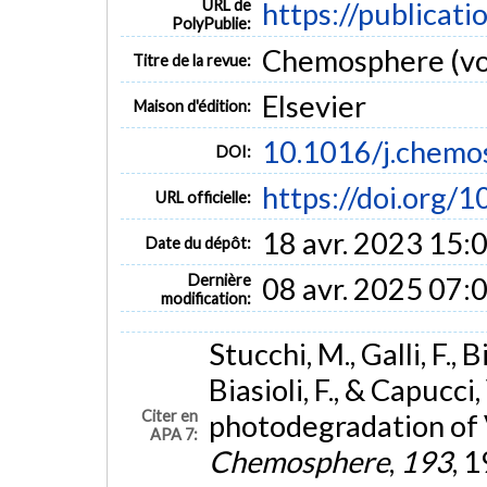
URL de
https://publicati
PolyPublie:
Chemosphere (vol
Titre de la revue:
Elsevier
Maison d'édition:
10.1016/j.chemo
DOI:
https://doi.org/
URL officielle:
18 avr. 2023 15:
Date du dépôt:
Dernière
08 avr. 2025 07:
modification:
Stucchi, M., Galli, F., Bi
Biasioli, F., & Capucc
Citer en
photodegradation of
APA 7:
Chemosphere
,
193
, 