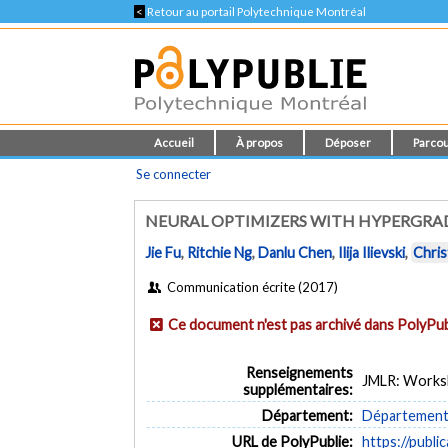
<
Retour au portail Polytechnique Montréal
Accueil
À propos
Déposer
Parcou
Se connecter
NEURAL OPTIMIZERS WITH HYPERGRAD
Jie Fu
,
Ritchie Ng
,
Danlu Chen
,
Ilija Ilievski
,
Chris
Communication écrite (2017)
Ce document n'est pas archivé dans PolyPub
Renseignements
JMLR: Worksh
supplémentaires:
Département:
Département d
URL de PolyPublie:
https://publi