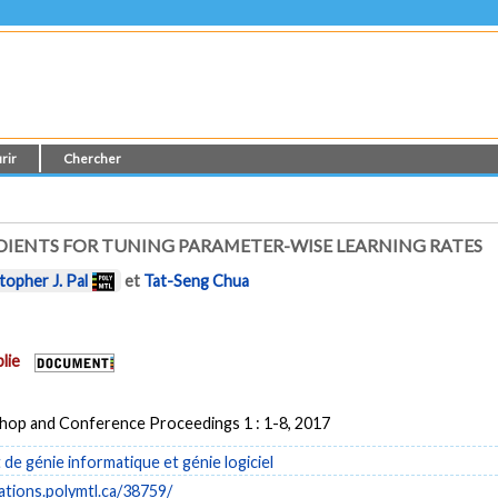
rir
Chercher
IENTS FOR TUNING PARAMETER-WISE LEARNING RATES
topher J. Pal
et
Tat-Seng Chua
lie
op and Conference Proceedings 1 : 1-8, 2017
e génie informatique et génie logiciel
cations.polymtl.ca/38759/