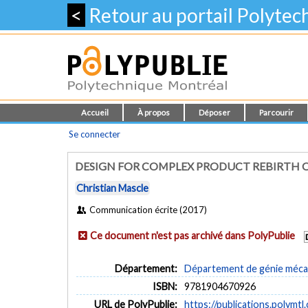
<
Retour au portail Polyte
Accueil
À propos
Déposer
Parcourir
Se connecter
DESIGN FOR COMPLEX PRODUCT REBIRTH 
Christian Mascle
Communication écrite (2017)
Ce document n'est pas archivé dans PolyPublie
Département:
Département de génie méca
ISBN:
9781904670926
URL de PolyPublie:
https://publications.polymtl