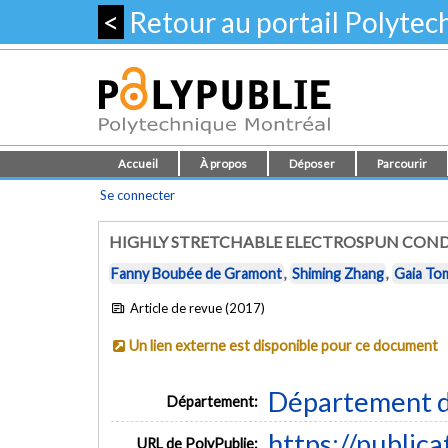
<
Retour au portail Polyte
Accueil
À propos
Déposer
Parcourir
Se connecter
HIGHLY STRETCHABLE ELECTROSPUN CON
Fanny Boubée de Gramont
,
Shiming Zhang
,
Gaia To
Article de revue (2017)
Un lien externe est disponible pour ce document
Département d
Département:
https://public
URL de PolyPublie: