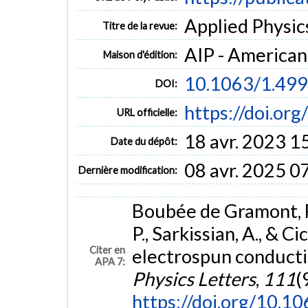
Applied Physics
Titre de la revue:
AIP - American 
Maison d'édition:
10.1063/1.49
DOI:
https://doi.or
URL officielle:
18 avr. 2023 1
Date du dépôt:
08 avr. 2025 0
Dernière modification:
Boubée de Gramont, F.
P., Sarkissian, A., & C
Citer en
electrospun conducti
APA 7:
Physics Letters
,
111
(
https://doi.org/10.