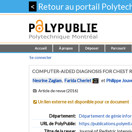
<
Retour au portail Polyte
Accueil
À propos
Déposer
Parcourir
Se connecter
COMPUTER-AIDED DIAGNOSIS FOR CHEST R
Nesrine Zaglam
,
Farida Cheriet
et
Philippe Jouv
Article de revue (2016)
Un lien externe est disponible pour ce document
Département:
Département de génie inform
URL de PolyPublie:
https://publications.polymtl
Titre de la revue:
Journal of Pediatric Intensiv