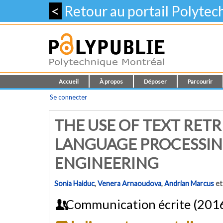
<
Retour au portail Polyte
Accueil
À propos
Déposer
Parcourir
Se connecter
THE USE OF TEXT RET
LANGUAGE PROCESSIN
ENGINEERING
Sonia Haiduc
,
Venera Arnaoudova
,
Andrian Marcus
e
Communication écrite (201