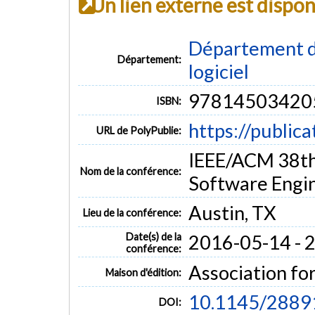
Un lien externe est dispo
Département de
Département:
logiciel
97814503420
ISBN:
https://public
URL de PolyPublie:
IEEE/ACM 38th
Nom de la conférence:
Software Engi
Austin, TX
Lieu de la conférence:
Date(s) de la
2016-05-14 - 
conférence:
Association f
Maison d'édition:
10.1145/2889
DOI: