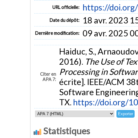
https://doi.o
URL officielle:
18 avr. 2023 1
Date du dépôt:
09 avr. 2025 0
Dernière modification:
Haiduc, S., Arnaoudova
2016).
The Use of Tex
Processing in Softwa
Citer en
APA 7:
écrite]. IEEE/ACM 38
Software Engineering
TX.
https://doi.org
Statistiques