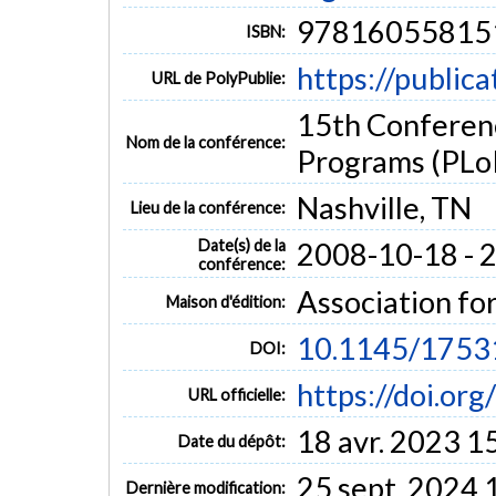
97816055815
ISBN:
https://public
URL de PolyPublie:
15th Conferen
Nom de la conférence:
Programs (PLo
Nashville, TN
Lieu de la conférence:
Date(s) de la
2008-10-18 - 
conférence:
Association f
Maison d'édition:
10.1145/1753
DOI:
https://doi.o
URL officielle:
18 avr. 2023 1
Date du dépôt:
25 sept. 2024 
Dernière modification: