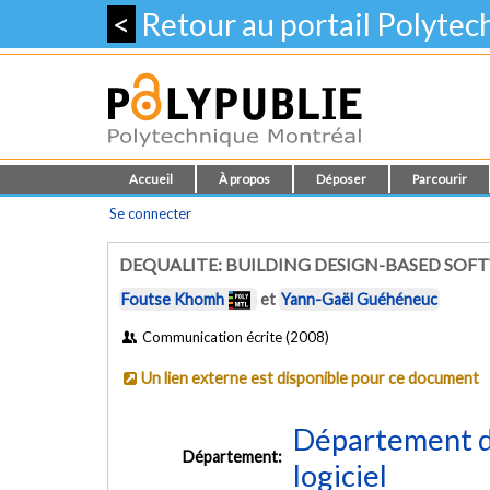
<
Retour au portail Polyte
Accueil
À propos
Déposer
Parcourir
Se connecter
DEQUALITE: BUILDING DESIGN-BASED SOF
Foutse Khomh
et
Yann-Gaël Guéhéneuc
Communication écrite (2008)
Un lien externe est disponible pour ce document
Département de
Département:
logiciel