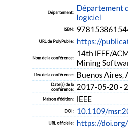
Département de
Département:
logiciel
97815386154
ISBN:
https://public
URL de PolyPublie:
14th IEEE/ACM
Nom de la conférence:
Mining Softwa
Buenos Aires, 
Lieu de la conférence:
Date(s) de la
2017-05-20 - 
conférence:
IEEE
Maison d'édition:
10.1109/msr.2
DOI:
https://doi.or
URL officielle: