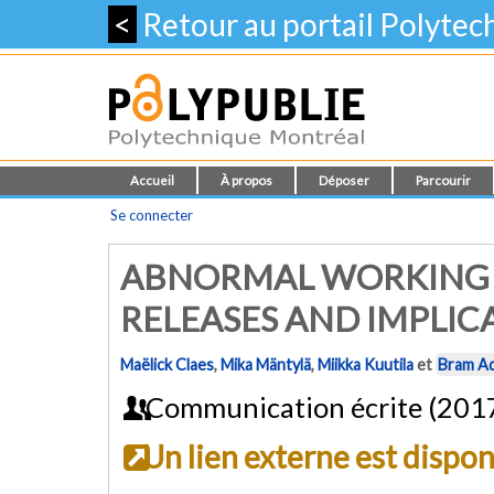
<
Retour au portail Polyte
Accueil
À propos
Déposer
Parcourir
Se connecter
ABNORMAL WORKING H
RELEASES AND IMPLI
Maëlick Claes
,
Mika Mäntylä
,
Miikka Kuutila
et
Bram A
Communication écrite (201
Un lien externe est dispo