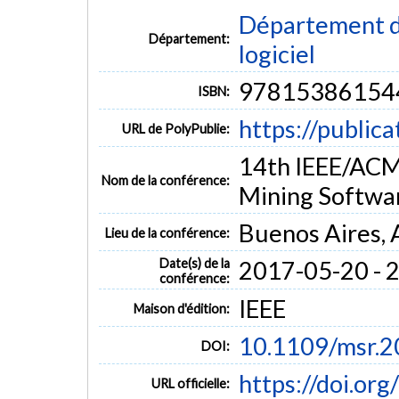
Département de
Département:
logiciel
97815386154
ISBN:
https://public
URL de PolyPublie:
14th IEEE/ACM
Nom de la conférence:
Mining Softwa
Buenos Aires, 
Lieu de la conférence:
Date(s) de la
2017-05-20 - 
conférence:
IEEE
Maison d'édition:
10.1109/msr.2
DOI:
https://doi.or
URL officielle: