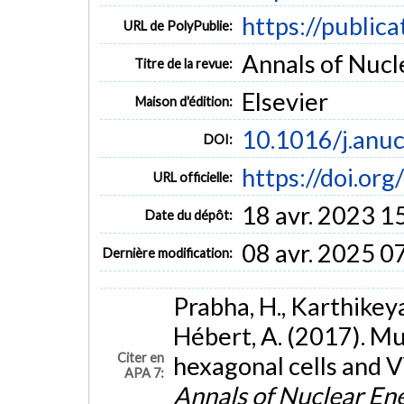
https://public
URL de PolyPublie:
Annals of Nucl
Titre de la revue:
Elsevier
Maison d'édition:
10.1016/j.anu
DOI:
https://doi.or
URL officielle:
18 avr. 2023 1
Date du dépôt:
08 avr. 2025 0
Dernière modification:
Prabha, H., Karthikeyan
Hébert, A. (2017). Mul
Citer en
hexagonal cells and 
APA 7:
Annals of Nuclear En