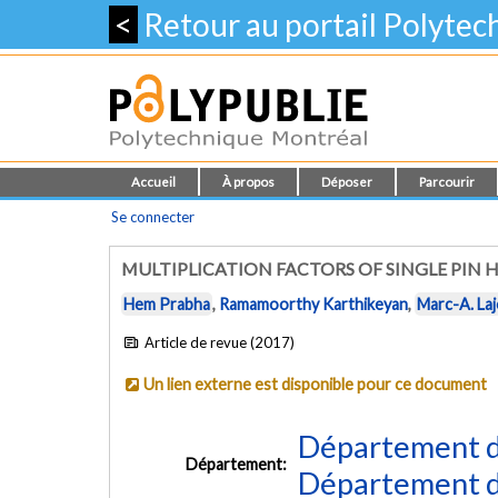
<
Retour au portail Polyte
Accueil
À propos
Déposer
Parcourir
Se connecter
MULTIPLICATION FACTORS OF SINGLE PIN 
Hem Prabha
,
Ramamoorthy Karthikeyan
,
Marc-A. Laj
Article de revue (2017)
Un lien externe est disponible pour ce document
Département d
Département:
Département d