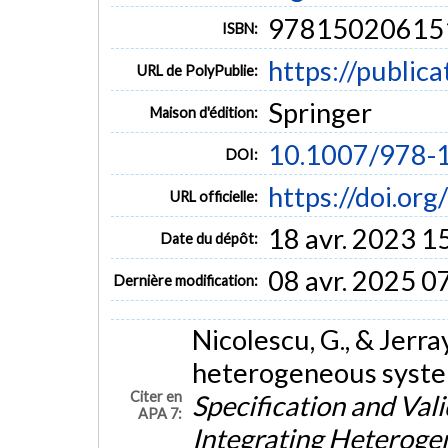
97815020615
ISBN:
https://public
URL de PolyPublie:
Springer
Maison d'édition:
10.1007/978-
DOI:
https://doi.o
URL officielle:
18 avr. 2023 1
Date du dépôt:
08 avr. 2025 0
Dernière modification:
Nicolescu, G., & Jerra
heterogeneous syste
Citer en
Specification and Val
APA 7:
Integrating Heterog