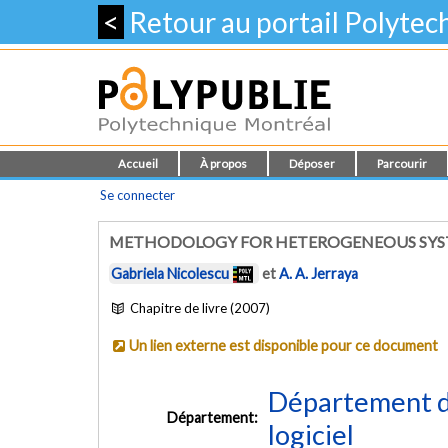
<
Retour au portail Polyte
Accueil
À propos
Déposer
Parcourir
Se connecter
METHODOLOGY FOR HETEROGENEOUS SYS
Gabriela Nicolescu
et
A. A. Jerraya
Chapitre de livre (2007)
Un lien externe est disponible pour ce document
Département de
Département:
logiciel