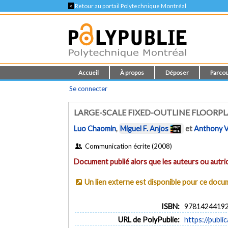
<
Retour au portail Polytechnique Montréal
Accueil
À propos
Déposer
Parcou
Se connecter
LARGE-SCALE FIXED-OUTLINE FLOORP
Luo Chaomin
,
Miguel F. Anjos
et
Anthony V
Communication écrite (2008)
Document publié alors que les auteurs ou autric
Un lien externe est disponible pour ce doc
ISBN:
9781424419
URL de PolyPublie:
https://publi