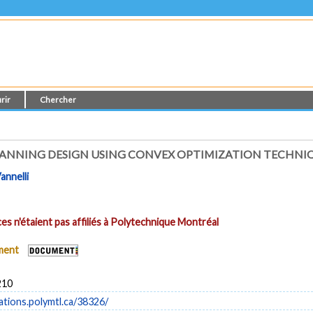
rir
Chercher
LANNING DESIGN USING CONVEX OPTIMIZATION TECHNI
annelli
es n'étaient pas affiliés à Polytechnique Montréal
ument
210
cations.polymtl.ca/38326/