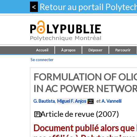
<
Retour au portail Polyte
Accueil
À propos
Déposer
Parcourir
Se connecter
FORMULATION OF OLI
IN AC POWER NETWOR
G. Bautista
,
Miguel F. Anjos
et
A. Vannelli
Article de revue (2007)
Document publié alors que l