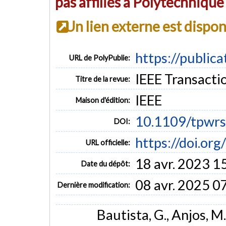
pas affiliés à Polytechniqu
Un lien externe est dispo
https://public
URL de PolyPublie:
IEEE Transactio
Titre de la revue:
IEEE
Maison d'édition:
10.1109/tpwr
DOI:
https://doi.o
URL officielle:
18 avr. 2023 1
Date du dépôt:
08 avr. 2025 0
Dernière modification:
Bautista, G., Anjos, M.