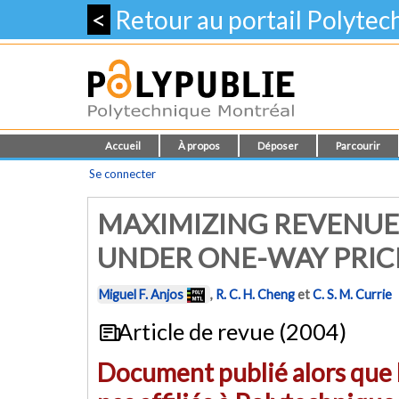
<
Retour au portail Polyte
Accueil
À propos
Déposer
Parcourir
Se connecter
MAXIMIZING REVENUE 
UNDER ONE-WAY PRIC
Miguel F. Anjos
,
R. C. H. Cheng
et
C. S. M. Currie
Article de revue (2004)
Document publié alors que l