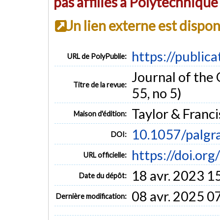
pas affiliés à Polytechniqu
Un lien externe est dispo
https://public
URL de PolyPublie:
Journal of the 
Titre de la revue:
55, no 5)
Taylor & Franci
Maison d'édition:
10.1057/palgr
DOI:
https://doi.or
URL officielle:
18 avr. 2023 1
Date du dépôt:
08 avr. 2025 0
Dernière modification: