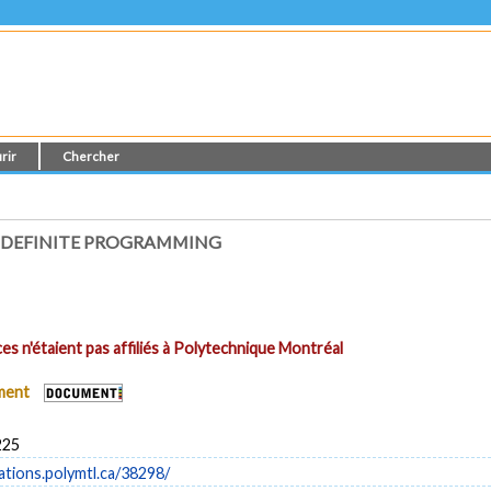
rir
Chercher
EMIDEFINITE PROGRAMMING
es n'étaient pas affiliés à Polytechnique Montréal
ument
225
cations.polymtl.ca/38298/