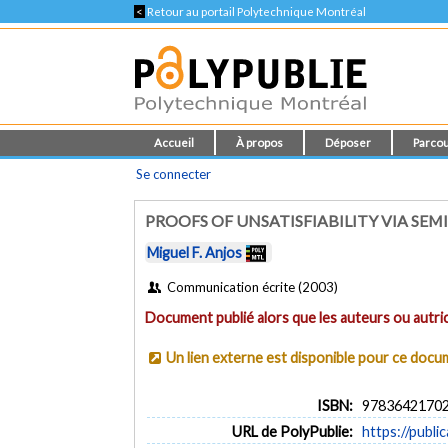
<
Retour au portail Polytechnique Montréal
Accueil
À propos
Déposer
Parcou
Se connecter
PROOFS OF UNSATISFIABILITY VIA S
Miguel F. Anjos
Communication écrite (2003)
Document publié alors que les auteurs ou autric
Un lien externe est disponible pour ce doc
ISBN:
9783642170
URL de PolyPublie:
https://publi