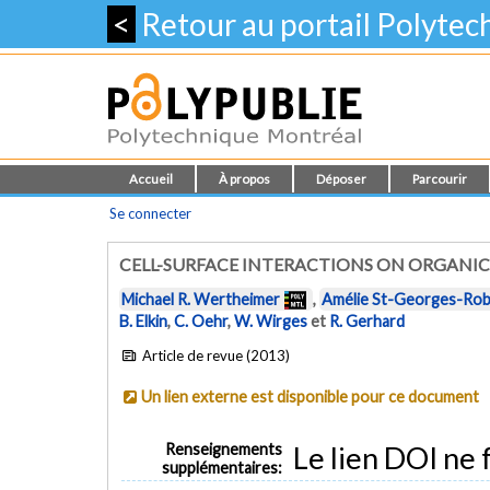
<
Retour au portail Polyte
Accueil
À propos
Déposer
Parcourir
Se connecter
CELL-SURFACE INTERACTIONS ON ORGANIC 
Michael R. Wertheimer
,
Amélie St-Georges-Robi
B. Elkin
,
C. Oehr
,
W. Wirges
et
R. Gerhard
Article de revue (2013)
Un lien externe est disponible pour ce document
Renseignements
Le lien DOI ne 
supplémentaires: