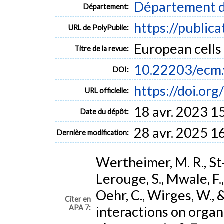
Département d
Département:
https://public
URL de PolyPublie:
European cells 
Titre de la revue:
10.22203/ecm
DOI:
https://doi.o
URL officielle:
18 avr. 2023 1
Date du dépôt:
28 avr. 2025 1
Dernière modification:
Wertheimer, M. R., St-
Lerouge, S., Mwale, F., 
Oehr, C., Wirges, W., 
Citer en
APA 7:
interactions on organi