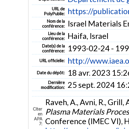
URL de
https://publicati
PolyPublie:
Nom de la
Israel Materials 
conférence:
Lieu de la
Haifa, Israel
conférence:
Date(s) de la
1993-02-24 - 19
conférence:
http://www.iaea.o
URL officielle:
18 avr. 2023 15:2
Date du dépôt:
Dernière
25 sept. 2024 16
modification:
Raveh, A., Avni, R., Grill
Citer
Plasma Materials Proce
en
APA
Conference (IMEC VI), Ha
7: