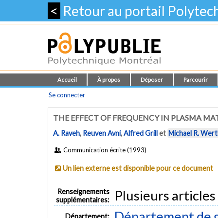
<
Retour au portail Polyte
Accueil
À propos
Déposer
Parcourir
Se connecter
THE EFFECT OF FREQUENCY IN PLASMA MA
A. Raveh
,
Reuven Avni
,
Alfred Grill
et
Michael R. Wer
Communication écrite (1993)
Un lien externe est disponible pour ce document
Renseignements
Plusieurs article
supplémentaires:
Département de g
Département: