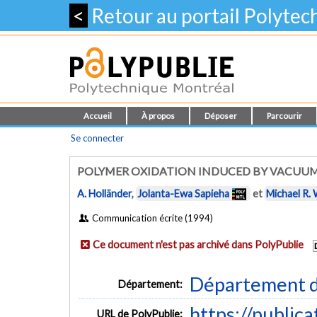
<
Retour au portail Polyte
Accueil
À propos
Déposer
Parcourir
Se connecter
POLYMER OXIDATION INDUCED BY VACUUM
A. Holländer
,
Jolanta-Ewa Sapieha
et
Michael R.
Communication écrite (1994)
Ce document n'est pas archivé dans PolyPublie
Département d
Département:
https://public
URL de PolyPublie: