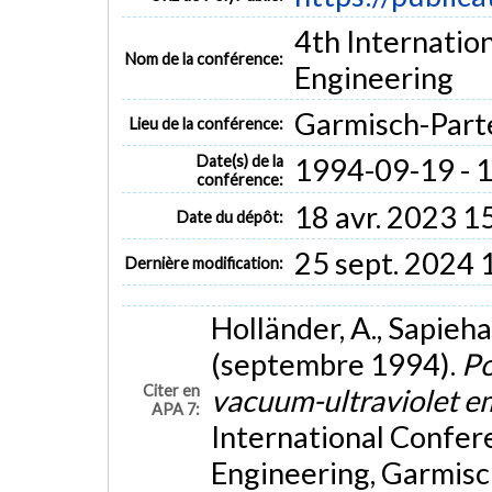
4th Internatio
Nom de la conférence:
Engineering
Garmisch-Part
Lieu de la conférence:
Date(s) de la
1994-09-19 - 
conférence:
18 avr. 2023 1
Date du dépôt:
25 sept. 2024 
Dernière modification:
Holländer, A., Sapieha
(septembre 1994).
Po
Citer en
vacuum-ultraviolet e
APA 7:
International Confer
Engineering, Garmisc