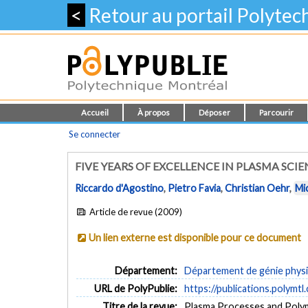
<
Retour au portail Polyte
Accueil
À propos
Déposer
Parcourir
Se connecter
FIVE YEARS OF EXCELLENCE IN PLASMA SCI
Riccardo d'Agostino
,
Pietro Favia
,
Christian Oehr
,
Mi
Article de revue (2009)
Un lien externe est disponible pour ce document
Département:
Département de génie phys
URL de PolyPublie:
https://publications.polymtl
Titre de la revue:
Plasma Processes and Polyme