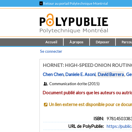
<
Retour au portail Polytechnique Montréal
Accueil
À propos
Déposer
Parcou
Se connecter
HORNET: HIGH-SPEED ONION ROUTIN
Chen Chen
,
Daniele E. Asoni
,
David Barrera
,
Ge
Communication écrite (2015)
Document publié alors que les auteurs ou autric
Un lien externe est disponible pour ce doc
ISBN:
9781450338
URL de PolyPublie:
https://publi