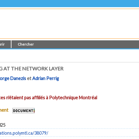
rir
Chercher
G AT THE NETWORK LAYER
orge Danezis
et
Adrian Perrig
es n'étaient pas affiliés à Polytechnique Montréal
ument
325
cations.polymtl.ca/38079/