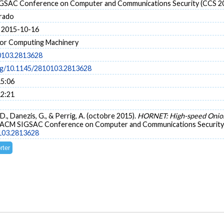
GSAC Conference on Computer and Communications Security (CCS 2
rado
 2015-10-16
for Computing Machinery
0103.2813628
org/10.1145/2810103.2813628
15:06
12:21
, D., Danezis, G., & Perrig, A. (octobre 2015).
HORNET: High-speed Onion
d ACM SIGSAC Conference on Computer and Communications Security 
0103.2813628